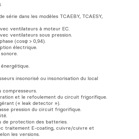
.
(de série dans les modèles TCAEBY, TCAESY,
avec ventilateurs à moteur EC.
vec ventilateurs sous pression.
phase (cosφ > 0,94).
ption électrique.
 sonore.
 énergétique.
urs insonorisé ou insonorisation du local
es compresseurs.
ration et le refoulement du circuit frigorifique.
gérant (« leak detector »).
se pression du circuit frigorifique.
té.
es de protection des batteries.
c traitement E-coating, cuivre/cuivre et
elon les versions.