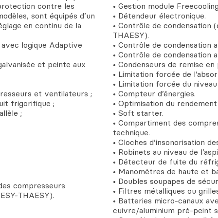
protection contre les
• Gestion module Freecooling
 modèles, sont équipés d’un
• Détendeur électronique.
églage en continu de la
• Contrôle de condensation 
THAESY).
 avec logique Adaptive
• Contrôle de condensation 
• Contrôle de condensation a
 galvanisée et peinte aux
• Condenseurs de remise en 
• Limitation forcée de l’absor
• Limitation forcée du niveau
esseurs et ventilateurs ;
• Compteur d’énergies.
t frigorifique ;
• Optimisation du rendement
llèle ;
• Soft starter.
• Compartiment des compresse
technique.
• Cloches d’insonorisation d
• Robinets au niveau de l’aspi
• Détecteur de fuite du réfri
• Manomètres de haute et bas
• Doubles soupapes de sécuri
e des compresseurs
• Filtres métalliques ou grill
TCAESY-THAESY).
• Batteries micro-canaux ave
cuivre/aluminium pré-peint s