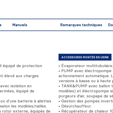
s
Manuels
Remarques techniques
Do
ACCESSOIRES MONTÉS EN USINE
l équipé de protection
• Évaporateur multitubulaire.
• PUMP avec électropompe s
nt élevé aux charges
actionnement automatique. L
versions à basse ou à haute p
avec isolation en
• TANK&PUMP avec ballon tam
fermées, équipé de
modèles) et électropompe si
purgeurs d’air, soupape de 
ou d’une batterie à ailettes
• Gestion des pompes inverte
selon les modèles/tailles.
• Désurchauffeur.
 à rotor externe, équipés de
• Récupérateur de chaleur 1