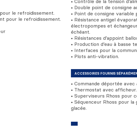
• Contrôle de la tension d’al
• Double point de consigne 
our le refroidissement.
• Point de consigne variable 
t pour le refroidissement.
• Résistance antigel évaporat
électropompes et échangeurs
eur
échéant.
• Résistances d’appoint ball
• Production d’eau à basse t
• Interfaces pour la communic
• Plots anti-vibration.
ACCESSOIRES FOURNIS SÉPARÉME
• Commande déportée avec a
• Thermostat avec afficheur.
• Superviseurs Rhoss pour con
• Séquenceur Rhoss pour la g
glacée.