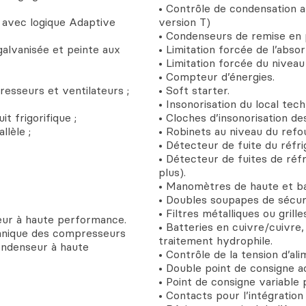
• Contrôle de condensation 
 avec logique Adaptive
version T)
• Condenseurs de remise en 
 galvanisée et peinte aux
• Limitation forcée de l’absor
• Limitation forcée du niveau
• Compteur d’énergies.
esseurs et ventilateurs ;
• Soft starter.
• Insonorisation du local te
t frigorifique ;
• Cloches d’insonorisation d
llèle ;
• Robinets au niveau du refou
• Détecteur de fuite du réfri
• Détecteur de fuites de réf
plus).
• Manomètres de haute et bas
• Doubles soupapes de sécuri
• Filtres métalliques ou grill
eur à haute performance.
• Batteries en cuivre/cuivre
chnique des compresseurs
traitement hydrophile.
condenseur à haute
• Contrôle de la tension d’al
• Double point de consigne 
• Point de consigne variable 
• Contacts pour l’intégration