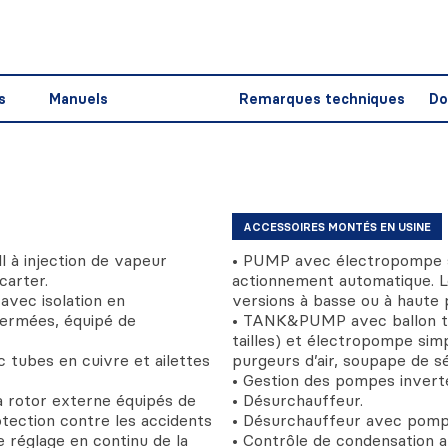
s
Manuels
Remarques techniques
Do
ACCESSOIRES MONTÉS EN USINE
l à injection de vapeur
• PUMP avec électropompe s
carter.
actionnement automatique. L
avec isolation en
versions à basse ou à haute p
fermées, équipé de
• TANK&PUMP avec ballon tam
tailles) et électropompe sim
ec tubes en cuivre et ailettes
purgeurs d’air, soupape de 
• Gestion des pompes inverte
 à rotor externe équipés de
• Désurchauffeur.
otection contre les accidents
• Désurchauffeur avec pomp
e réglage en continu de la
• Contrôle de condensation 