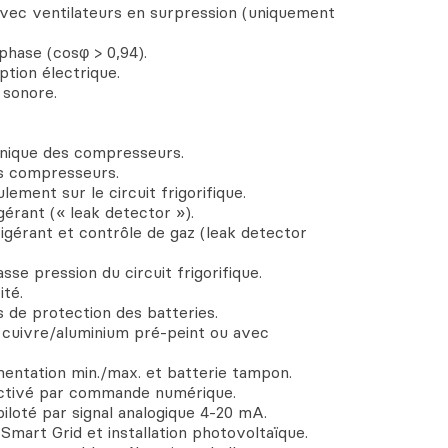
avec ventilateurs en surpression (uniquement
phase (cosφ > 0,94).
ption électrique.
 sonore.
chnique des compresseurs.
es compresseurs.
lement sur le circuit frigorifique.
gérant (« leak detector »).
rigérant et contrôle de gaz (leak detector
se pression du circuit frigorifique.
té.
es de protection des batteries.
, cuivre/aluminium pré-peint ou avec
imentation min./max. et batterie tampon.
activé par commande numérique.
piloté par signal analogique 4-20 mA.
 Smart Grid et installation photovoltaïque.