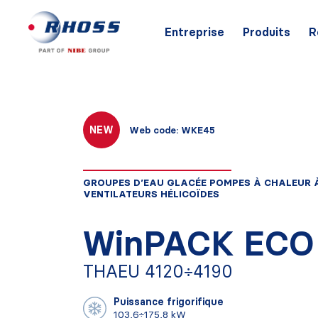
Entreprise
Produits
R
NEW
Web code: WKE45
GROUPES D’EAU GLACÉE POMPES À CHALEUR 
VENTILATEURS HÉLICOÏDES
WinPACK ECO
THAEU 4120÷4190
Puissance frigorifique
103,6÷175,8 kW