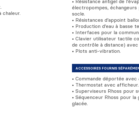
• Résistance antigel de l’éva
.
électropompes, échangeurs p
 chaleur.
socle.
• Résistances d’appoint ball
• Production d’eau à basse t
• Interfaces pour la communic
• Clavier utilisateur tactile 
de contrôle à distance) avec 
• Plots anti-vibration.
ACCESSOIRES FOURNIS SÉPARÉME
• Commande déportée avec a
• Thermostat avec afficheur.
• Superviseurs Rhoss pour sui
• Séquenceur Rhoss pour la g
glacée.