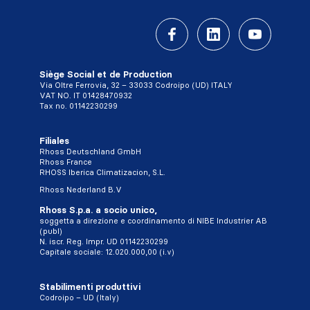
Siège Social et de Production
Via Oltre Ferrovia, 32 – 33033 Codroipo (UD) ITALY
VAT NO. IT 01428470932
Tax no. 01142230299
Filiales
Rhoss Deutschland GmbH
Rhoss France
RHOSS Iberica Climatizacion, S.L.
Rhoss Nederland B.V
Rhoss S.p.a. a socio unico,
soggetta a direzione e coordinamento di NIBE Industrier AB
(publ)
N. iscr. Reg. Impr. UD 01142230299
Capitale sociale: 12.020.000,00 (i.v)
Stabilimenti produttivi
Codroipo – UD (Italy)