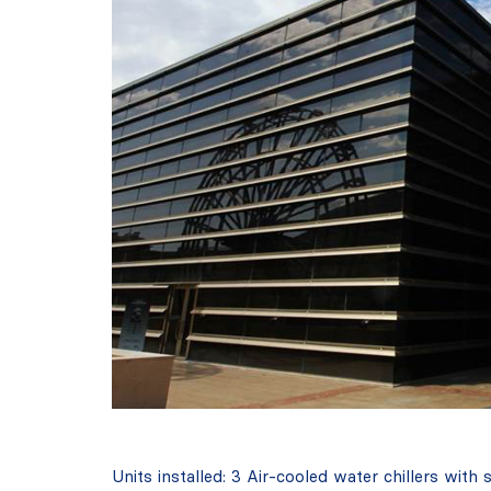
Units installed: 3 Air-cooled water chillers w