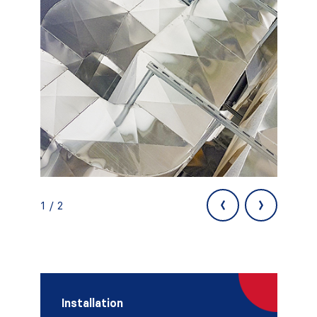
‹
›
1 / 2
Installation