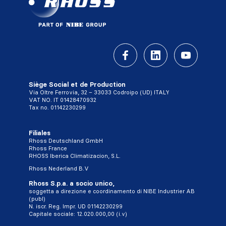
Siège Social et de Production
Via Oltre Ferrovia, 32 – 33033 Codroipo (UD) ITALY
VAT NO. IT 01428470932
Tax no. 01142230299
Filiales
Rhoss Deutschland GmbH
Rhoss France
RHOSS Iberica Climatizacion, S.L.
Rhoss Nederland B.V
Rhoss S.p.a. a socio unico,
soggetta a direzione e coordinamento di NIBE Industrier AB
(publ)
N. iscr. Reg. Impr. UD 01142230299
Capitale sociale: 12.020.000,00 (i.v)