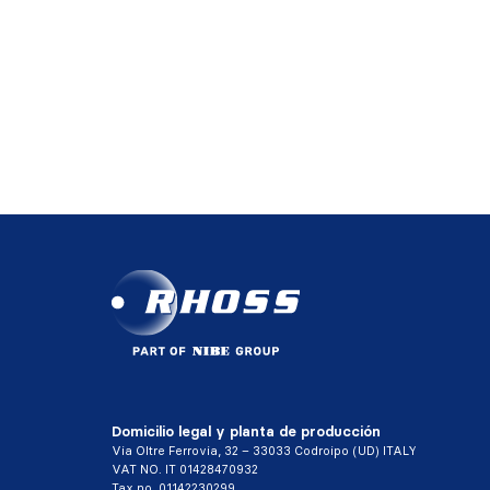
Domicilio legal y planta de producción
Via Oltre Ferrovia, 32 – 33033 Codroipo (UD) ITALY
VAT NO. IT 01428470932
Tax no. 01142230299