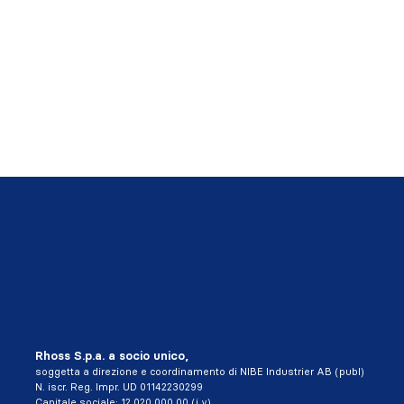
Rhoss S.p.a. a socio unico,
soggetta a direzione e coordinamento di NIBE Industrier AB (publ)
N. iscr. Reg. Impr. UD 01142230299
Capitale sociale: 12.020.000,00 (i.v)