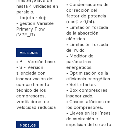
Master/Slave de
• Condensadores de
hasta 4 unidades en
corrección del
paralelo.
factor de potencia
- tarjeta reloj;
(cosφ > 0,94).
- gestión Variable
• Limitación forzada
Primary Flow
de la absorción
(VPF_R).
eléctrica.
• Limitación forzada
del ruido.
VERSIONES
• Medidor de
• B - Versión base.
parámetros
• S - Versión
energéticos.
silenciada con
• Optimización de la
insonorización del
eficiencia energética.
compartimento
• Soft starter.
técnico de los
• Box compresores
compresores,
insonorizado.
ventiladores de
• Cascos afónicos en
velocidad reducida.
los compresores.
• Llaves en las líneas
de aspiración e
impulsión del circuito
MODELOS