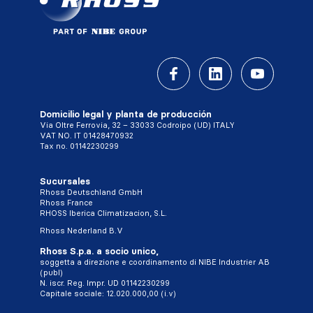
Domicilio legal y planta de producción
Via Oltre Ferrovia, 32 – 33033 Codroipo (UD) ITALY
VAT NO. IT 01428470932
Tax no. 01142230299
Sucursales
Rhoss Deutschland GmbH
Rhoss France
RHOSS Iberica Climatizacion, S.L.
Rhoss Nederland B.V
Rhoss S.p.a. a socio unico,
soggetta a direzione e coordinamento di NIBE Industrier AB
(publ)
N. iscr. Reg. Impr. UD 01142230299
Capitale sociale: 12.020.000,00 (i.v)