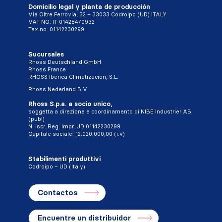
Domicilio legal y planta de producción
Via Oltre Ferrovia, 32 – 33033 Codroipo (UD) ITALY
VAT NO. IT 01428470932
Tax no. 01142230299
Sucursales
Rhoss Deutschland GmbH
Rhoss France
RHOSS Iberica Climatizacion, S.L.
Rhoss Nederland B.V
Rhoss S.p.a. a socio unico,
soggetta a direzione e coordinamento di NIBE Industrier AB
(publ)
N. iscr. Reg. Impr. UD 01142230299
Capitale sociale: 12.020.000,00 (i.v)
Stabilimenti produttivi
Codroipo – UD (Italy)
Contactos
Encuentre un distribuidor