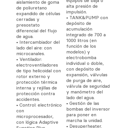
equipos de baja o
aislamiento de goma
alta presión de
de poliuretano
impulsión.
expandido de células
• TANK&PUMP con
cerradas y
depósito de
presostato
acumulación
diferencial del flujo
integrado de 700 a
de agua.
1000 litros (en
• Intercambiador del
función de los
lado del aire: con
modelos) y
microcanales.
electrobomba
• Ventilador:
individual o doble,
electroventiladores
con depósito de
de tipo helicoidal con
expansión, válvulas
rotor externo y
de purga de aire,
protección térmica
válvula de seguridad
interna y rejillas de
y manómetro del
protección contra
lado del agua.
accidentes.
• Gestión de las
• Control: electrónico
bombas del inversor
con
para poner en
microprocesador,
marcha la unidad.
con lógica Adaptive
• Desuperheater.
Function Plus.