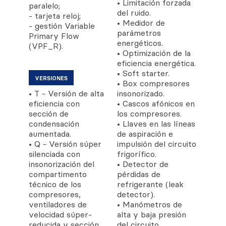
• Limitación forzada
paralelo;
del ruido.
- tarjeta reloj;
• Medidor de
- gestión Variable
parámetros
Primary Flow
energéticos.
(VPF_R).
• Optimización de la
eficiencia energética.
• Soft starter.
VERSIONES
• Box compresores
• T - Versión de alta
insonorizado.
eficiencia con
• Cascos afónicos en
sección de
los compresores.
condensación
• Llaves en las líneas
aumentada.
de aspiración e
• Q - Versión súper
impulsión del circuito
silenciada con
frigorífico.
insonorización del
• Detector de
compartimento
pérdidas de
técnico de los
refrigerante (leak
compresores,
detector).
ventiladores de
• Manómetros de
velocidad súper-
alta y baja presión
reducida y sección
del circuito