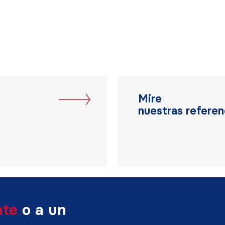
Mire
nuestras referen
nte
o a un