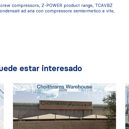
ith screw compressors, Z-POWER product range, TCAVBZ
i condensati ad aria con compressore semiermetico a vite,
uede estar interesado