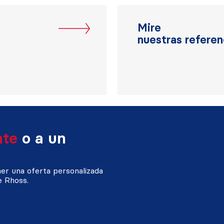
Mire
nuestras referen
nte
o a un
ner una oferta personalizada
e Rhoss.