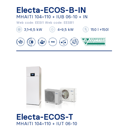
Electa-ECOS-B-IN
Electa-ECOS-B-IN
MHAITI 104÷110 + IUB 06-10 + IN
MHAITI 104÷110 + IUB 06-10 + IN
Web code: EESI1 Web code: EESB1
3,1÷6,5 kW
4÷9,5 kW
150 l +150l
Conocer más
Electa-ECOS-T
Electa-ECOS-T
MHAITI 104÷110 + IUT 06-10