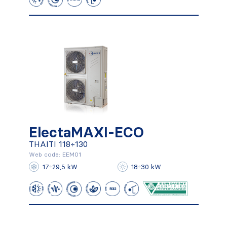
ElectaMAXI-ECO
ElectaMAXI-ECO
THAITI 118÷130
THAITI 118÷130
Web code: EEM01
17÷29,5 kW
18÷30 kW
Conocer más