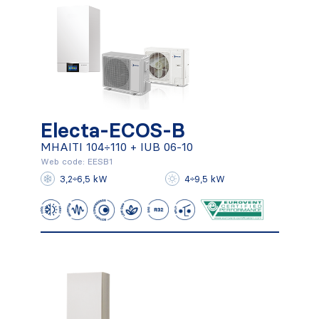
Electa-ECOS-B
Electa-ECOS-B
MHAITI 104÷110 + IUB 06-10
MHAITI 104÷110 + IUB 06-10
Web code: EESB1
3,2÷6,5 kW
4÷9,5 kW
Conocer más