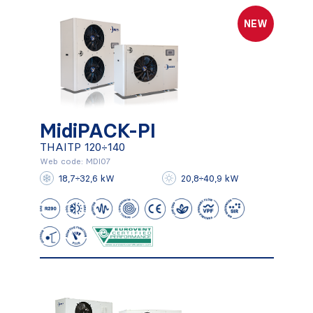
NEW
MidiPACK-PI
THAITP 120÷140
MidiPACK-PI
Web code: MDI07
18,7÷32,6 kW
20,8÷40,9 kW
THAITP 120÷140
Conocer más