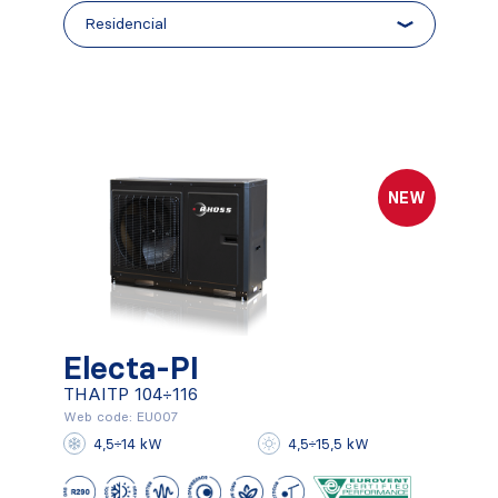
NEW
Electa-PI
Electa-PI
THAITP 104÷116
THAITP 104÷116
Web code: EU007
4,5÷14 kW
4,5÷15,5 kW
Conocer más