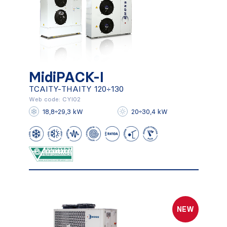
MidiPACK-I
TCAITY-THAITY 120÷130
MidiPACK-I
Web code: CYI02
18,8÷29,3 kW
20÷30,4 kW
TCAITY-THAITY 120÷130
Conocer más
NEW