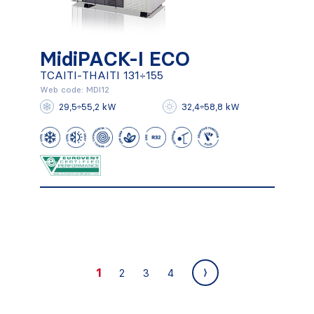
MidiPACK-I ECO
TCAITI-THAITI 131÷155
MidiPACK-I ECO
Web code: MDI12
29,5÷55,2 kW
32,4÷58,8 kW
TCAITI-THAITI 131÷155
Conocer más
1
2
3
4