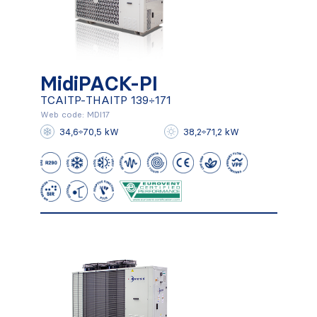
MidiPACK-PI
TCAITP-THAITP 139÷171
MidiPACK-PI
Web code: MDI17
34,6÷70,5 kW
38,2÷71,2 kW
TCAITP-THAITP 139÷171
Conocer más