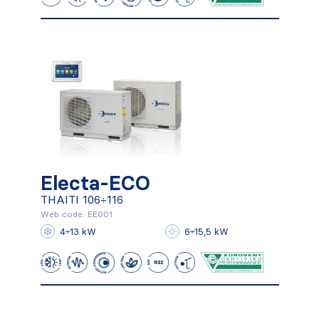
Electa-ECO
Electa-ECO
THAITI 106÷116
THAITI 106÷116
Web code: EE001
4÷13 kW
6÷15,5 kW
Conocer más