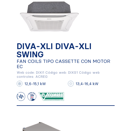
DIVA-XLI DIVA-XLI
DIVA-XLI DIVA-XLI
SWING
SWING
FAN COILS TIPO CASSETTE CON MOTOR
EC
FAN COILS TIPO CASSETTE CON
Web code: DIXI1 Código web: DIXS1 Código web
MOTOR EC
controles: ACREG
12,6-15,1 kW
13,4-16,4 kW
Conocer más