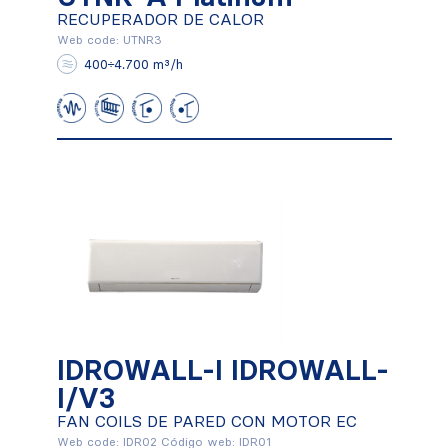
UTNR-A Platinum
RECUPERADOR DE CALOR
RECUPERADOR DE CALOR
Web code: UTNR3
400÷4.700 m³/h
Conocer más
IDROWALL-I
IDROWALL-I IDROWALL-
IDROWALL-I/V3
I/V3
FAN COILS DE PARED CON MOTOR EC
FAN COILS DE PARED CON MOTOR
EC
Web code: IDR02 Código web: IDR01