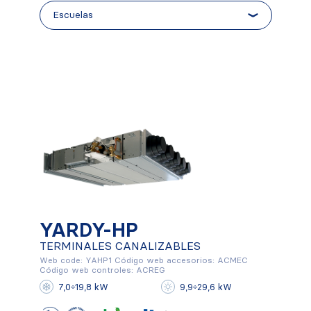
YARDY-HP
YARDY-HP
TERMINALES CANALIZABLES
Web code: YAHP1 Código web accesorios: ACMEC
TERMINALES CANALIZABLES
Código web controles: ACREG
7,0÷19,8 kW
9,9÷29,6 kW
Conocer más