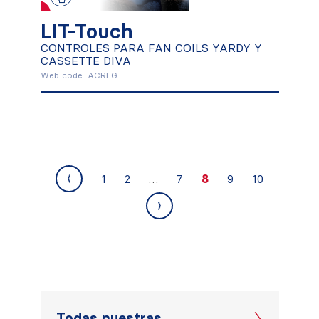
CONTROLES PARA FAN COILS
YARDY Y CASSETTE DIVA
LIT-Touch
CONTROLES PARA FAN COILS YARDY Y
Conocer más
CASSETTE DIVA
Web code: ACREG
…
8
1
2
7
9
10
Todas nuestras