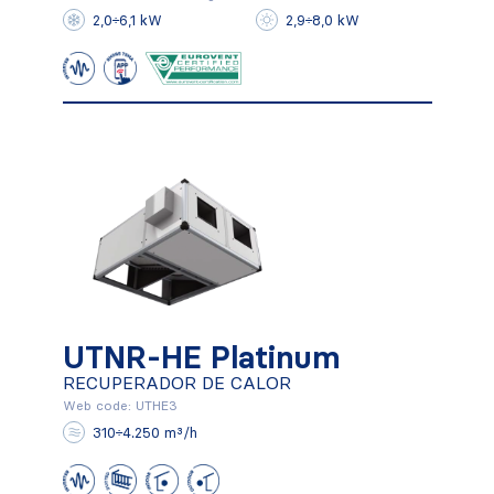
2,0÷6,1 kW
2,9÷8,0 kW
Conocer más
UTNR-HE Platinum
UTNR-HE Platinum
RECUPERADOR DE CALOR
RECUPERADOR DE CALOR
Web code: UTHE3
310÷4.250 m³/h
Conocer más