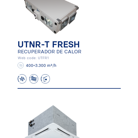
UTNR-T FRESH
UTNR-T FRESH
RECUPERADOR DE CALOR
RECUPERADOR DE CALOR
Web code: UTFR1
400÷3.300 m³/h
Conocer más