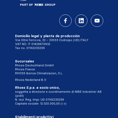
Domicilio legal y planta de producción
Via Oltre Ferrovia, 32 – 33033 Codroipo (UD) ITALY
VAT NO. IT 01428470932
Tax no. 01142230299
Sucursales
Rhoss Deutschland GmbH
Rhoss France
RHOSS Iberica Climatizacion, S.L.
Rhoss Nederland B.V
Rhoss S.p.a. a socio unico,
soggetta a direzione e coordinamento di NIBE Industrier AB
(publ)
N. iscr. Reg. Impr. UD 01142230299
Capitale sociale: 12.020.000,00 (i.v)
Stabilimenti produttivi