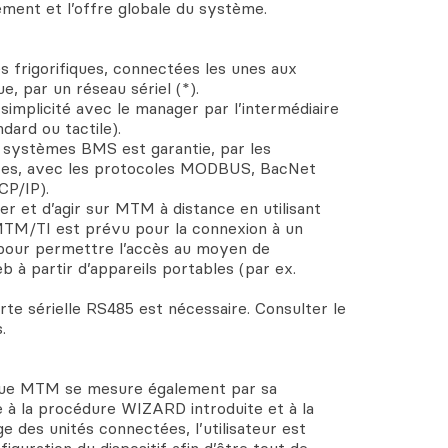
ement et l’offre globale du système.
r
 frigorifiques, connectées les unes aux
ue, par un réseau sériel (*).
t simplicité avec le manager par l’intermédiaire
ndard ou tactile).
systèmes BMS est garantie, par les
oires, avec les protocoles MODBUS, BacNet
CP/IP).
ler et d’agir sur MTM à distance en utilisant
MTM/TI est prévu pour la connexion à un
pour permettre l’accès au moyen de
 à partir d’appareils portables (par ex.
carte sérielle RS485 est nécessaire. Consulter le
.
 que MTM se mesure également par sa
âce à la procédure WIZARD introduite et à la
e des unités connectées, l’utilisateur est