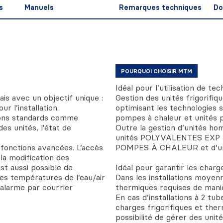
s
Manuels
Remarques techniques
Do
POURQUOI CHOISIR MTM
Idéal pour l’utilisation de te
is avec un objectif unique :
Gestion des unités frigorifiq
r l’installation.
optimisant les technologies s
ions standards comme
pompes à chaleur et unités p
es unités, l'état de
Outre la gestion d’unités ho
unités POLYVALENTES EXP 
fonctions avancées. L’accès
POMPES À CHALEUR et d’unité
la modification des
est aussi possible de
Idéal pour garantir les charge
des températures de l’eau/air
Dans les installations moye
e alarme par courrier
thermiques requises de maniè
En cas d’installations à 2 tu
charges frigorifiques et ther
possibilité de gérer des uni