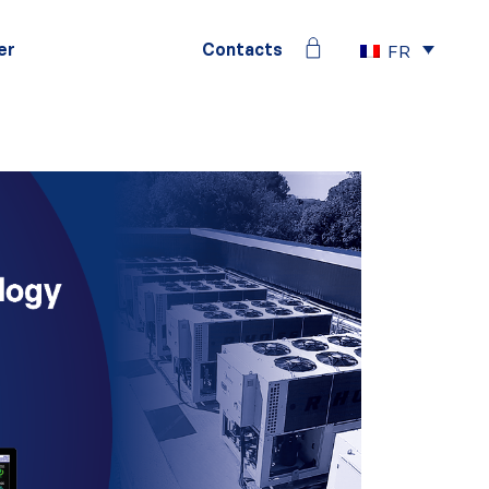
er
Contacts
FR