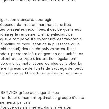
iguration du dispositif afin d’être tout de
guration standard, pour agir
séquence de mise en marche des unités
tés présentes reconnues, il décide quelle est
maximiser le rendement, en privilégiant par
ng si la température extérieure est favorable,
la meilleure modulation de la puissance ou le
oid+chaud) des unités polyvalentes. Il est
mode « personnalisé » de gestion des unités, en
client ou du type d’installation, également
e dans les installations les plus sensibles. La
le en présence de l’unité de sauvegarde, peut
e charge susceptibles de se présenter au cours
u SERVICE grâce aux algorithmes
 un fonctionnement optimal du groupe d’unité
nements partiels.
orique des alarmes et, dans la version