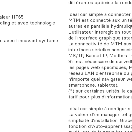
différentes optimise le rend
Idéal car simple à connecte
aleur HT65
MTM est connecté aux unités
oling et avec technologie
autres en parallèle hydrauliq
L’utilisateur interagit en tou
de l’interface graphique (sta
le avec l’innovant système
La connectivité de MTM aux 
interfaces sérielles access
MS/TP, Bacnet IP, Modbus T
S’il est nécessaire de surveil
les pages web spécifiques, 
réseau LAN d’entreprise ou 
n’importe quel navigateur web
smartphone, tablette).
(*) sur certaines unités, la 
tarif pour plus d’informations
Idéal car simple à configurer
La valeur d’un manager tel
simplicité d’installation. Gr
fonction d’Auto-apprentissag