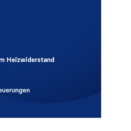
em Heizwiderstand
euerungen