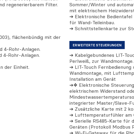
nd regenerierbarem Filter.
Sommer/Winter und automati
mit elektrischem Heizwiders
➔ Elektronische Bedientafel 
für Wand-Teileinbau.
➔ Schnittstellenkarte zur S
03), flächenbündig mit der
ERWEITERTE STEUERUNGEN
 4-Rohr-Anlagen.
 4-Rohr-Anlagen.
➔ Kabelgebundenes LIT-Touc
Perlweiß, zur Wandmontage.
n der Einheit.
➔ LIT-Touch Fernbedienung 
Wandmontage, mit Lufttempe
Installation am Gerät
➔❖ Elektronische Steuerung
elektrischem Widerstand od
Mindestwassertemperaturso
integrierter Master/Slave-Fu
➔ Zusätzliche Karte mit 2 ko
➔ Lufttemperaturfühler am 
➔ Serielle RS485-Karte für d
Geräten (Protokoll Modbus 
➔ Wi-Fi-Gateway für die R