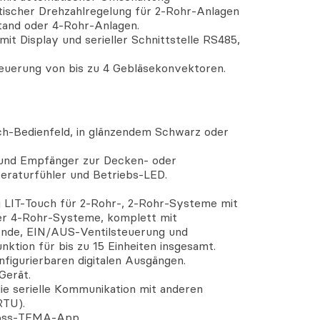
scher Drehzahlregelung für 2-Rohr-Anlagen
tand oder 4-Rohr-Anlagen.
mit Display und serieller Schnittstelle RS485,
teuerung von bis zu 4 Gebläsekonvektoren.
h-Bedienfeld, in glänzendem Schwarz oder
und Empfänger zur Decken- oder
raturfühler und Betriebs-LED.
 LIT-Touch für 2-Rohr-, 2-Rohr-Systeme mit
er 4-Rohr-Systeme, komplett mit
nde, EIN/AUS-Ventilsteuerung und
nktion für bis zu 15 Einheiten insgesamt.
nfigurierbaren digitalen Ausgängen.
Gerät.
ie serielle Kommunikation mit anderen
RTU).
hoss-TEMA-App.