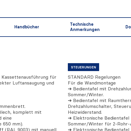
Technische
Handbücher
Do
Anmerkungen
STEUERUNGEN
 Kassettenausführung für
STANDARD Regelungen
irekter Luftansaugung und
Für die Wandmontage
➔ Bedientafel mit Drehzahlu
Sommer/Winter.
➔ Bedientafel mit Raumther
emmenbrett.
Drehzahlumschalter, Steueru
Blech, komplett mit
Heizwiderstand.
 eine
➔ Elektronische Bedientafel
e 650 mm).
Sommer/Winter für 2-Rohr-
ff (RAL 9003) mit manuell
➔ Elektronische Bedientafel