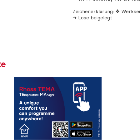
Zeichenerklärung: ❖ Werksei
➔ Lose beigelegt
te
Rhoss TEMA
APP ZUR STEUERUNG DER RHOSS-