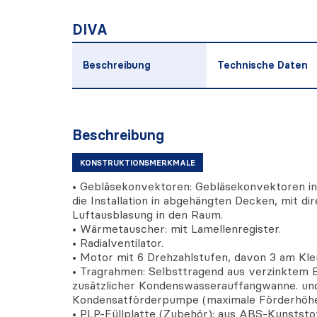
DIVA
Beschreibung
Technische Daten
Beschreibung
KONSTRUKTIONSMERKMALE
• Gebläsekonvektoren: Gebläsekonvektoren in
die Installation in abgehängten Decken, mit d
Luftausblasung in den Raum.
• Wärmetauscher: mit Lamellenregister.
• Radialventilator.
• Motor mit 6 Drehzahlstufen, davon 3 am Kl
• Tragrahmen: Selbsttragend aus verzinktem 
zusätzlicher Kondenswasserauffangwanne. und
Kondensatförderpumpe (maximale Förderhöh
• PLP-Füllplatte (Zubehör): aus ABS-Kunststo