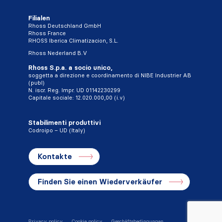
Filialen
Rhoss Deutschland GmbH
Rhoss France
RHOSS Iberica Climatizacion, S.L.
Rhoss Nederland B.V
Rhoss S.p.a. a socio unico,
soggetta a direzione e coordinamento di NIBE Industrier AB
(publ)
N. iscr. Reg. Impr. UD 01142230299
Capitale sociale: 12.020.000,00 (i.v)
Stabilimenti produttivi
Codroipo – UD (Italy)
Kontakte
Finden Sie einen Wiederverkäufer
Privacy policy
Cookie policy
Geschäftsbedingungen