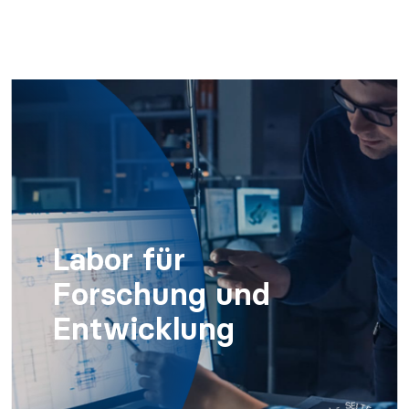
Labor für
Forschung und
Entwicklung
E
H
T
E
R
I