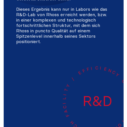
Dieses Ergebnis kann nur in Labors wie das
R&D-Lab von Rhoss erreicht werden, bzw.
in einer komplexen und technologisch
fortschrittlichen Struktur, mit dem sich
Rhoss in puncto Qualität auf einem
Spitzenlevel innerhalb seines Sektors
positioniert.
C
N
Y
E
C
I
E
C
R
I
T
F
I
F
E
R&D
/
Y
T
I
L
I
-
C
A