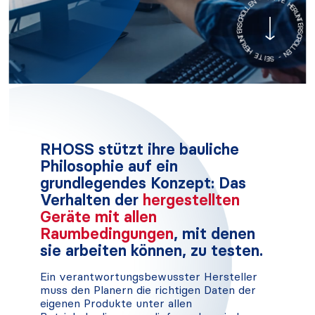
E
U
S
N
T
-
E
R
N
S
E
C
L
R
L
O
O
L
R
L
C
E
S
N
R
E
-
T
N
S
U
E
R
I
E
T
H
E
RHOSS stützt ihre bauliche
Philosophie auf ein
grundlegendes Konzept: Das
Verhalten der
hergestellten
Geräte mit allen
Raumbedingungen
, mit denen
sie arbeiten können, zu testen.
Ein verantwortungsbewusster Hersteller
muss den Planern die richtigen Daten der
eigenen Produkte unter allen