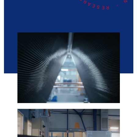
R
F
E
S
H
E
C
A
R