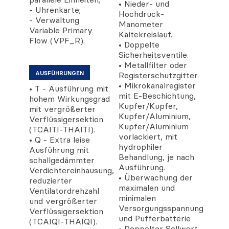
• Nieder- und
- Uhrenkarte;
Hochdruck-
- Verwaltung
Manometer
Variable Primary
Kältekreislauf.
Flow (VPF_R).
• Doppelte
Sicherheitsventile.
• Metallfilter oder
AUSFÜHRUNGEN
Registerschutzgitter.
• Mikrokanalregister
• T - Ausführung mit
mit E-Beschichtung,
hohem Wirkungsgrad
Kupfer/Kupfer,
mit vergrößerter
Kupfer/Aluminium,
Verflüssigersektion
Kupfer/Aluminium
(TCAITI-THAITI).
vorlackiert, mit
• Q - Extra leise
hydrophiler
Ausführung mit
Behandlung, je nach
schallgedämmter
Ausführung.
Verdichtereinhausung,
• Überwachung der
reduzierter
maximalen und
Ventilatordrehzahl
minimalen
und vergrößerter
Versorgungsspannung
Verflüssigersektion
und Pufferbatterie
(TCAIQI-THAIQI).
• Doppelter Sollwert