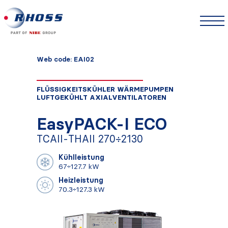
Web code: EAI02
FLÜSSIGKEITSKÜHLER WÄRMEPUMPEN
LUFTGEKÜHLT AXIALVENTILATOREN
EasyPACK-I ECO
TCAII-THAII 270÷2130
Kühlleistung
67÷127.7 kW
Heizleistung
70.3÷127.3 kW