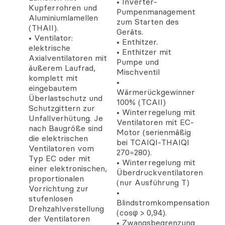
• Inverter-
Kupferrohren und
Pumpenmanagement
Aluminiumlamellen
zum Starten des
(THAII).
Geräts.
• Ventilator:
• Enthitzer.
elektrische
• Enthitzer mit
Axialventilatoren mit
Pumpe und
äußerem Laufrad,
Mischventil
komplett mit
•
eingebautem
Wärmerückgewinner
Überlastschutz und
100% (TCAII)
Schutzgittern zur
• Winterregelung mit
Unfallverhütung. Je
Ventilatoren mit EC-
nach Baugröße sind
Motor (serienmäßig
die elektrischen
bei TCAIQI-THAIQI
Ventilatoren vom
270÷280).
Typ EC oder mit
• Winterregelung mit
einer elektronischen,
Überdruckventilatoren
proportionalen
(nur Ausführung T)
Vorrichtung zur
•
stufenlosen
Blindstromkompensation
Drehzahlverstellung
(cosφ > 0,94).
der Ventilatoren
• Zwangsbegrenzung