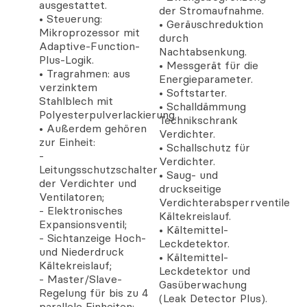
ausgestattet.
der Stromaufnahme.
• Steuerung:
• Geräuschreduktion
Mikroprozessor mit
durch
Adaptive-Function-
Nachtabsenkung.
Plus-Logik.
• Messgerät für die
• Tragrahmen: aus
Energieparameter.
verzinktem
• Softstarter.
Stahlblech mit
• Schalldämmung
Polyesterpulverlackierung.
Technikschrank
• Außerdem gehören
Verdichter.
zur Einheit:
• Schallschutz für
-
Verdichter.
Leitungsschutzschalter
• Saug- und
der Verdichter und
druckseitige
Ventilatoren;
Verdichterabsperrventile
- Elektronisches
Kältekreislauf.
Expansionsventil;
• Kältemittel-
- Sichtanzeige Hoch-
Leckdetektor.
und Niederdruck
• Kältemittel-
Kältekreislauf;
Leckdetektor und
- Master/Slave-
Gasüberwachung
Regelung für bis zu 4
(Leak Detector Plus).
parallele Einheiten;