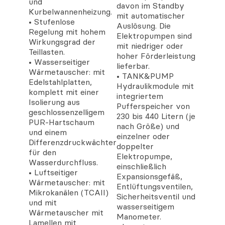
und
davon im Standby
Kurbelwannenheizung.
mit automatischer
• Stufenlose
Auslösung. Die
Regelung mit hohem
Elektropumpen sind
Wirkungsgrad der
mit niedriger oder
Teillasten.
hoher Förderleistung
• Wasserseitiger
lieferbar.
Wärmetauscher: mit
• TANK&PUMP
Edelstahlplatten,
Hydraulikmodule mit
komplett mit einer
integriertem
Isolierung aus
Pufferspeicher von
geschlossenzelligem
230 bis 440 Litern (je
PUR-Hartschaum
nach Größe) und
und einem
einzelner oder
Differenzdruckwächter
doppelter
für den
Elektropumpe,
Wasserdurchfluss.
einschließlich
• Luftseitiger
Expansionsgefäß,
Wärmetauscher: mit
Entlüftungsventilen,
Mikrokanälen (TCAII)
Sicherheitsventil und
und mit
wasserseitigem
Wärmetauscher mit
Manometer.
Lamellen mit