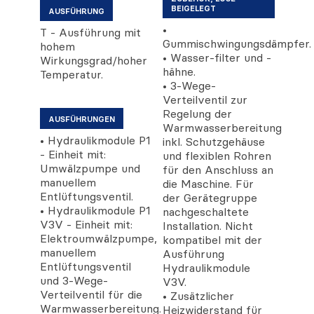
BEIGELEGT
AUSFÜHRUNG
•
T - Ausführung mit
Gummischwingungsdämpfer.
hohem
• Wasser-filter und -
Wirkungsgrad/hoher
hähne.
Temperatur.
• 3-Wege-
Verteilventil zur
Regelung der
AUSFÜHRUNGEN
Warmwasserbereitung
• Hydraulikmodule P1
inkl. Schutzgehäuse
- Einheit mit:
und flexiblen Rohren
Umwälzpumpe und
für den Anschluss an
manuellem
die Maschine. Für
Entlüftungsventil.
der Gerätegruppe
• Hydraulikmodule P1
nachgeschaltete
V3V - Einheit mit:
Installation. Nicht
Elektroumwälzpumpe,
kompatibel mit der
manuellem
Ausführung
Entlüftungsventil
Hydraulikmodule
und 3-Wege-
V3V.
Verteilventil für die
• Zusätzlicher
Warmwasserbereitung.
Heizwiderstand für