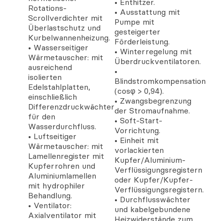
• Enthitzer.
Rotations-
• Ausstattung mit
Scrollverdichter mit
Pumpe mit
Überlastschutz und
gesteigerter
Kurbelwannenheizung.
Förderleistung.
• Wasserseitiger
• Winterregelung mit
Wärmetauscher: mit
Überdruckventilatoren.
ausreichend
•
isolierten
Blindstromkompensation
Edelstahlplatten,
(cosφ > 0,94).
einschließlich
• Zwangsbegrenzung
Differenzdruckwächter
der Stromaufnahme.
für den
• Soft-Start-
Wasserdurchfluss.
Vorrichtung.
• Luftseitiger
• Einheit mit
Wärmetauscher: mit
vorlackierten
Lamellenregister mit
Kupfer/Aluminium-
Kupferrohren und
Verflüssigungsregistern
Aluminiumlamellen
oder Kupfer/Kupfer-
mit hydrophiler
Verflüssigungsregistern.
Behandlung.
• Durchflusswächter
• Ventilator:
und kabelgebundene
Axialventilator mit
Heizwiderstände zum