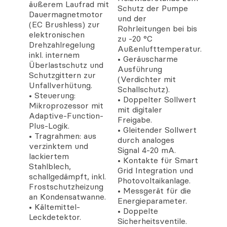
äußerem Laufrad mit
Schutz der Pumpe
Dauermagnetmotor
und der
(EC Brushless) zur
Rohrleitungen bei bis
elektronischen
zu -20 °C
Drehzahlregelung
Außenlufttemperatur.
inkl. internem
• Geräuscharme
Überlastschutz und
Ausführung
Schutzgittern zur
(Verdichter mit
Unfallverhütung.
Schallschutz).
• Steuerung:
• Doppelter Sollwert
Mikroprozessor mit
mit digitaler
Adaptive-Function-
Freigabe.
Plus-Logik.
• Gleitender Sollwert
• Tragrahmen: aus
durch analoges
verzinktem und
Signal 4-20 mA.
lackiertem
• Kontakte für Smart
Stahlblech,
Grid Integration und
schallgedämpft, inkl.
Photovoltaikanlage.
Frostschutzheizung
• Messgerät für die
an Kondensatwanne.
Energieparameter.
• Kältemittel-
• Doppelte
Leckdetektor.
Sicherheitsventile.
•