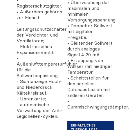
• Überwachung der
Registerschutzgitter.
maximalen und
• Außerdem gehören
minimalen
zur Einheit:
Versorgungsspannung
-
• Doppelter Sollwert
Leitungsschutzschalter
mit digitaler
der Verdichter und
Freigabe.
Ventilatoren;
• Gleitender Sollwert
- Elektronisches
durch analoges
Expansionsventil;
Signal 4-20 mA.
-
• Erzeugung von
Außenlufttemperaturfühler
Wasser mit niedriger
für die
Temperatur.
Sollwertanpassung;
• Schnittstellen für
- Sichtanzeige Hoch-
den seriellen
und Niederdruck
Datenaustausch mit
Kältekreislauf;
anderen Geräten.
- Uhrenkarte;
•
- automatische
Gummischwingungsdämpfer.
Verwaltung der Anti-
Legionellen-Zyklen.
ERHÄLTLICHES
ZUBEHÖR, LOSE