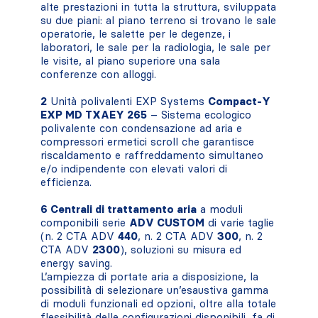
alte prestazioni in tutta la struttura, sviluppata
su due piani: al piano terreno si trovano le sale
operatorie, le salette per le degenze, i
laboratori, le sale per la radiologia, le sale per
le visite, al piano superiore una sala
conferenze con alloggi.
2
Unità polivalenti EXP Systems
Compact-Y
EXP MD TXAEY 265
– Sistema ecologico
polivalente con condensazione ad aria e
compressori ermetici scroll che garantisce
riscaldamento e raffreddamento simultaneo
e/o indipendente con elevati valori di
efficienza.
6 Centrali di trattamento aria
a moduli
componibili serie
ADV CUSTOM
di varie taglie
(n. 2 CTA ADV
440
, n. 2 CTA ADV
300
, n. 2
CTA ADV
2300
), soluzioni su misura ed
energy saving.
L’ampiezza di portate aria a disposizione, la
possibilità di selezionare un’esaustiva gamma
di moduli funzionali ed opzioni, oltre alla totale
flessibilità delle configurazioni disponibili, fa di