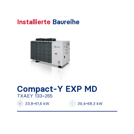
Installierte
Baureihe
Compact-Y EXP MD
TXAEY 133÷265
Compact-Y EXP MD
TXAEY 133÷265
Mehr herausfinden
33,8÷61,6 kW
39,4÷68,3 kW