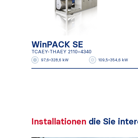
WinPACK SE
TCAEY-THAEY 2110÷4340
WinPACK SE
TCAEY-THAEY 2110÷4340
Mehr herausfinden
97,6÷328,6 kW
109,5÷354,6 kW
Installationen
die Sie inte