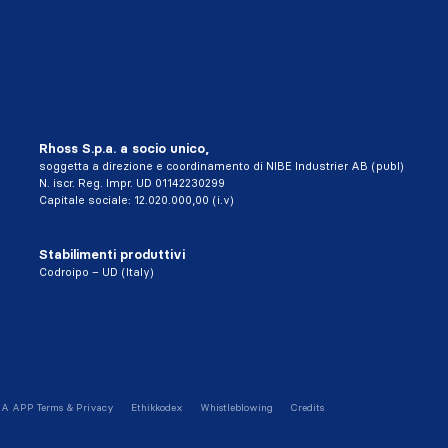
Rhoss S.p.a. a socio unico,
soggetta a direzione e coordinamento di NIBE Industrier AB (publ)
N. iscr. Reg. Impr. UD 01142230299
Capitale sociale: 12.020.000,00 (i.v)
Stabilimenti produttivi
Codroipo – UD (Italy)
A APP Terms & Privacy
Ethikkodex
Whistleblowing
Credits