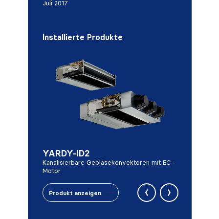
Juli 2017
Installierte Produkte
YARDY-ID2
DIVA-I
Kanalisierbare Gebläsekonvektoren mit EC-
typ mit EC-
Gebläsekonve
Motor
Motor
‹
›
Produkt anzeigen
Produkt an