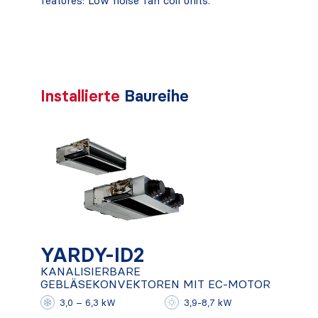
features: Low noise fan coil units.
Installierte
Baureihe
YARDY-ID2
KANALISIERBARE
GEBLÄSEKONVEKTOREN MIT EC-
MOTOR
YARDY-ID2
KANALISIERBARE
GEBLÄSEKONVEKTOREN MIT EC-MOTOR
Mehr herausfinden
3,0 – 6,3 kW
3,9-8,7 kW