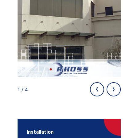
‹
›
1 / 4
Installation