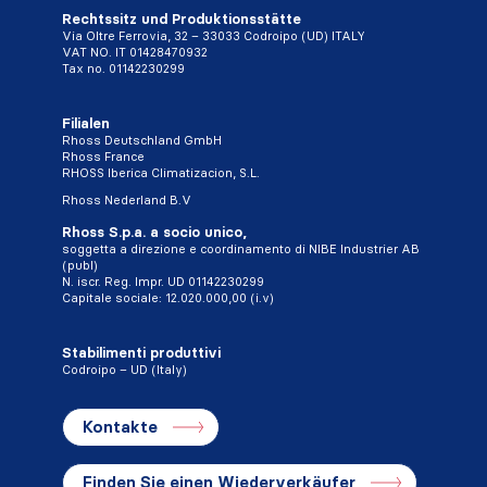
Rechtssitz und Produktionsstätte
Via Oltre Ferrovia, 32 – 33033 Codroipo (UD) ITALY
VAT NO. IT 01428470932
Tax no. 01142230299
Filialen
Rhoss Deutschland GmbH
Rhoss France
RHOSS Iberica Climatizacion, S.L.
Rhoss Nederland B.V
Rhoss S.p.a. a socio unico,
soggetta a direzione e coordinamento di NIBE Industrier AB
(publ)
N. iscr. Reg. Impr. UD 01142230299
Capitale sociale: 12.020.000,00 (i.v)
Stabilimenti produttivi
Codroipo – UD (Italy)
Kontakte
Finden Sie einen Wiederverkäufer