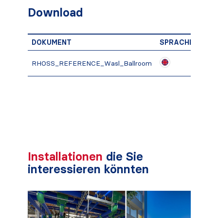
Download
DOKUMENT
SPRACHE
PDF
RHOSS_REFERENCE_Wasl_Ballroom
heru
Installationen
die Sie
interessieren könnten