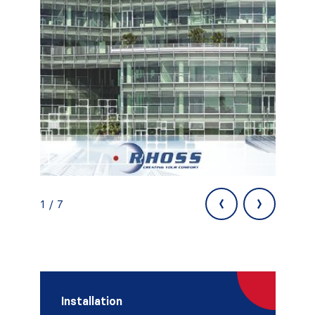
‹
›
1 / 7
Installation