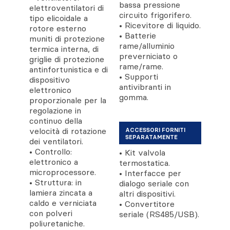
bassa pressione
elettroventilatori di
circuito frigorifero.
tipo elicoidale a
• Ricevitore di liquido.
rotore esterno
• Batterie
muniti di protezione
rame/alluminio
termica interna, di
preverniciato o
griglie di protezione
rame/rame.
antinfortunistica e di
• Supporti
dispositivo
antivibranti in
elettronico
gomma.
proporzionale per la
regolazione in
continuo della
velocità di rotazione
ACCESSORI FORNITI
SEPARATAMENTE
dei ventilatori.
• Controllo:
• Kit valvola
elettronico a
termostatica.
microprocessore.
• Interfacce per
• Struttura: in
dialogo seriale con
lamiera zincata a
altri dispositivi.
caldo e verniciata
• Convertitore
con polveri
seriale (RS485/USB).
poliuretaniche.