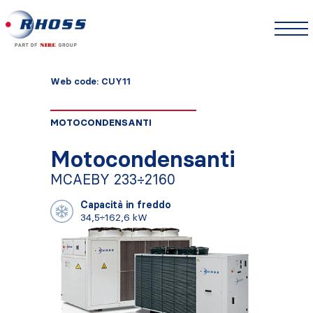
Web code: CUY11
MOTOCONDENSANTI
Motocondensanti
MCAEBY 233÷2160
Capacità in freddo
34,5÷162,6 kW