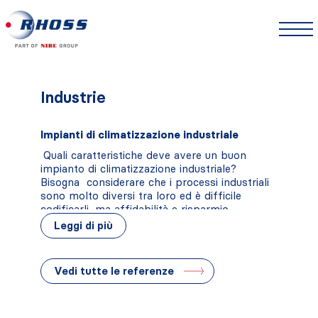
Industrie
Impianti di climatizzazione industriale
Quali caratteristiche deve avere un buon
impianto di climatizzazione industriale?
Bisogna considerare che i processi industriali
sono molto diversi tra loro ed è difficile
codificarli, ma affidabilità e risparmio
energetico sono necessità trasversali ad ogni
Leggi di più
processo; servono a garantire continuità e
bassi costi di produzione. Tuttavia
gli impianti
di climatizzazione industriale vanno
Vedi tutte le referenze
progettati ad hoc per ogni singola realtà
.
In molti casi sono necessari flussi termici
opposti fra loro, che prevedono il