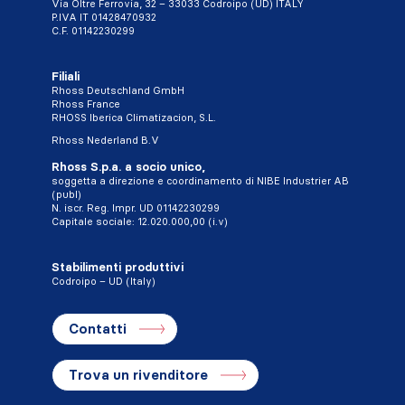
Via Oltre Ferrovia, 32 – 33033 Codroipo (UD) ITALY
P.IVA IT 01428470932
C.F. 01142230299
Filiali
Rhoss Deutschland GmbH
Rhoss France
RHOSS Iberica Climatizacion, S.L.
Rhoss Nederland B.V
Rhoss S.p.a. a socio unico,
soggetta a direzione e coordinamento di NIBE Industrier AB
(publ)
N. iscr. Reg. Impr. UD 01142230299
Capitale sociale: 12.020.000,00 (i.v)
Stabilimenti produttivi
Codroipo – UD (Italy)
Contatti
Trova un rivenditore