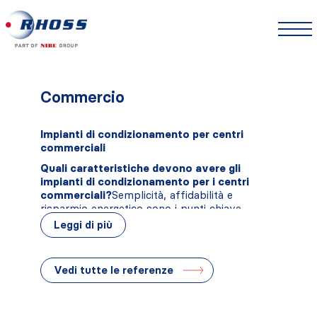
Commercio
Impianti di condizionamento per centri
commerciali
Quali caratteristiche devono avere gli
impianti di condizionamento per i centri
commerciali?
Semplicità, affidabilità e
risparmio energetico sono i punti chiave
perché un sistema di climatizzazione possa
Leggi di più
definirsi efficace e rispondere a criteri di
efficienza, come un ritorno sull’investimento in
tempi ragionevoli.
Vedi tutte le referenze
I centri commerciali sono accomunati da
elevati carichi termici tutto l’anno. Il calore
creato dalle luci e dalla presenza delle persone