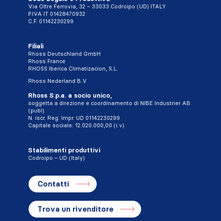
Via Oltre Ferrovia, 32 – 33033 Codroipo (UD) ITALY
P.IVA IT 01428470932
C.F. 01142230299
Filiali
Rhoss Deutschland GmbH
Rhoss France
RHOSS Iberica Climatizacion, S.L.
Rhoss Nederland B.V
Rhoss S.p.a. a socio unico,
soggetta a direzione e coordinamento di NIBE Industrier AB
(publ)
N. iscr. Reg. Impr. UD 01142230299
Capitale sociale: 12.020.000,00 (i.v)
Stabilimenti produttivi
Codroipo – UD (Italy)
Contatti
Trova un rivenditore