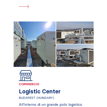
risparmio energetico possibile. I gruppi
frigoriferi RHOSS sono unità in grado di
raffreddare e riscaldare ampi spazi garantendo
bassi consumi, grazie ad un’efficienza
energetica tra le più alte della loro categoria.
Un
sistema di supervisione e regolazione
proprietario
, progettato appositamente sulla
base delle caratteristiche dei prodotti Rhoss, è
in grado di ottimizzare in ogni momento le
funzioni dell’impianto di climatizzazione per
assicurare elevate prestazioni energetiche in
ogni condizione.
COMMERCIO
Logistic Center
BUDAPEST (HUNGARY)
All’interno di un grande polo logistico