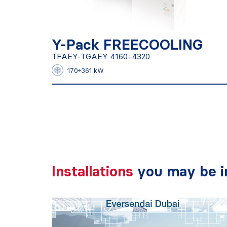
Y-Pack FREECOOLING
TFAEY-TGAEY 4160÷4320
Y-Pack FREECOOLING
TFAEY-TGAEY 4160÷4320
Find out more
170÷361 kW
Installations
you may be in