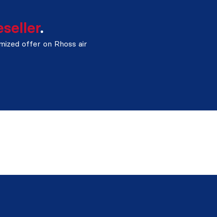
eseller
.
omized offer on Rhoss air