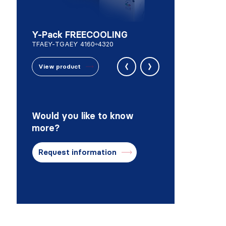
Y-Pack FREECOOLING
TFAEY-TGAEY 4160÷4320
‹
›
View product
Would you like to know
more?
Request information