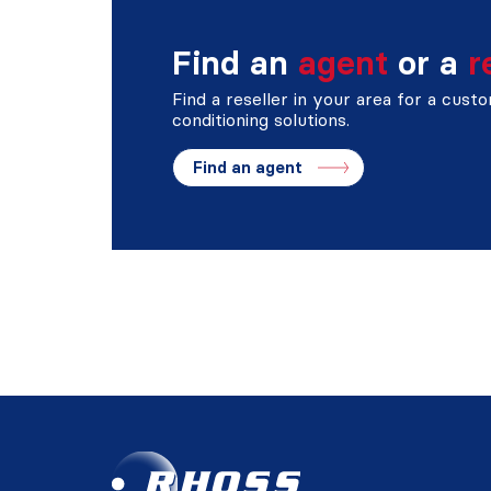
Find an
agent
or a
r
Find a reseller in your area for a cust
conditioning solutions.
Find an agent