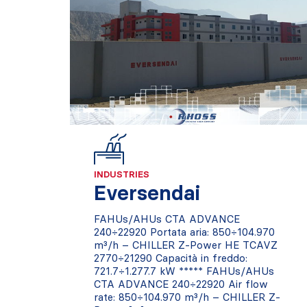
INDUSTRIES
Eversendai
FAHUs/AHUs CTA ADVANCE
240÷22920 Portata aria: 850÷104.970
m³/h – CHILLER Z-Power HE TCAVZ
2770÷21290 Capacità in freddo:
721.7÷1.277.7 kW ***** FAHUs/AHUs
CTA ADVANCE 240÷22920 Air flow
rate: 850÷104.970 m³/h – CHILLER Z-