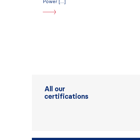
Power […]
All our
certifications