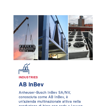
INDUSTRIES
AB InBev
Anheuser-Busch InBev SA/NV,
conosciuta come AB InBev, è
un’azienda multinazionale attiva nella
produzione di birra con sede a Leuven,