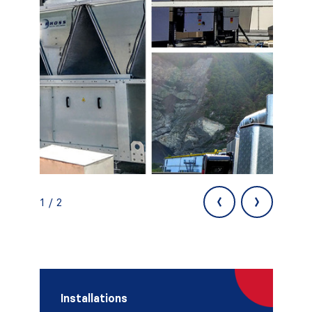
‹
›
1 / 2
Installations