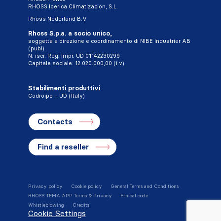
RHOSS Iberica Climatizacion, S.L.
Rhoss Nederland B.V
Rhoss S.p.a. a socio unico,
soggetta a direzione e coordinamento di NIBE Industrier AB
(publ)
N. iscr. Reg. Impr. UD 01142230299
Capitale sociale: 12.020.000,00 (i.v)
Stabilimenti produttivi
Codroipo – UD (Italy)
Contacts
Find a reseller
Privacy policy
Cookie policy
General Terms and Conditions
RHOSS TEMA APP Terms & Privacy
Ethical code
Whistleblowing
Credits
Cookie Settings