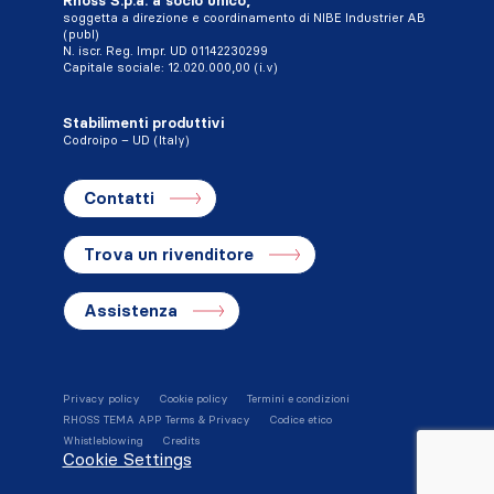
Rhoss S.p.a. a socio unico,
soggetta a direzione e coordinamento di NIBE Industrier AB
(publ)
N. iscr. Reg. Impr. UD 01142230299
Capitale sociale: 12.020.000,00 (i.v)
Stabilimenti produttivi
Codroipo – UD (Italy)
Contatti
Trova un rivenditore
Assistenza
Privacy policy
Cookie policy
Termini e condizioni
RHOSS TEMA APP Terms & Privacy
Codice etico
Whistleblowing
Credits
Cookie Settings