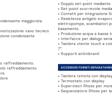
• Doppio set-point mediante 
• Set-point scorrevole medi
• Contatti per integrazione S
• Resistenza antigelo evapora
 condensante maggiorata
elettropompe, scambiatori pe
basamento.
sonorizzazione vano tecnico
• Produzione acqua a bassa 
sezione condensante
• Interfacce per dialogo serial
• Tastiera utente touch a co
7''.
• Supporti antivibranti
olo raffreddamento.
 solo raffreddamento.
ACCESSORI FORNITI SEPARATAME
re.
• Tastiera remota con display
lore.
• Termostato con display.
• Supervisori Rhoss per monit
• Sequenziatore Rhoss per la 