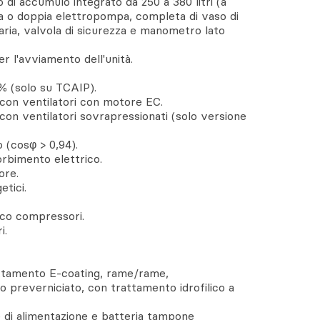
i accumulo integrato da 250 a 380 litri (a
la o doppia elettropompa, completa di vaso di
 aria, valvola di sicurezza e manometro lato
 l'avviamento dell'unità.
% (solo su TCAIP).
 con ventilatori con motore EC.
con ventilatori sovrapressionati (solo versione
 (cosφ > 0,94).
orbimento elettrico.
ore.
tici.
ico compressori.
i.
attamento E-coating, rame/rame,
o preverniciato, con trattamento idrofilico a
 di alimentazione e batteria tampone