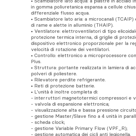
• Scambiatore lato acqua: a piastre in acciaio 
in gomma poliuretanica espansa a cellule chius
differenziale flusso acqua.
• Scambiatore lato aria: a microcanali (TCAIP) 
di rame e alette in alluminio (THAIP).
• Ventilatore: elettroventilatori di tipo elicoid
protezione termica interna, di griglie di protez
dispositivo elettronico proporzionale per la re
velocità di rotazione dei ventilatori.
• Controllo: elettronico a microprocessore co
Plus.
• Struttura: portante realizzata in lamiera di ac
polveri di poliestere.
• Rilevatore perdite refrigerante.
• Reti di protezione batterie.
• L'unità è inoltre completa di:
- interruttori magnetotermici compressori e ve
- valvola di espansione elettronica;
- visualizzazione alta e bassa pressione circuito
- gestione Master/Slave fino a 4 unità in parall
- scheda clock;
- gestione Variable Primary Flow (VPF_R);
- gestione automatica dei cicli anti legionella.