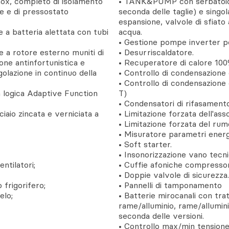
inox, completo di isolamento
• TANK&PUMP con serbatoio d
e e di pressostato
seconda delle taglie) e singo
espansione, valvole di sfiato
e a batteria alettata con tubi
acqua.
• Gestione pompe inverter per
ale a rotore esterno muniti di
• Desurriscaldatore.
ione antinfortunistica e
• Recuperatore di calore 100
golazione in continuo della
• Controllo di condensazione
• Controllo di condensazione 
n logica Adaptive Function
T)
• Condensatori di rifasamento
ciaio zincata e verniciata a
• Limitazione forzata dell'ass
• Limitazione forzata del rum
• Misuratore parametri energe
• Soft starter.
• Insonorizzazione vano tecn
ntilatori;
• Cuffie afoniche compressor
• Doppie valvole di sicurezza.
 frigorifero;
• Pannelli di tamponamento
elo;
• Batterie mirocanali con tr
rame/alluminio, rame/allumini
seconda delle versioni.
• Controllo max/min tensione