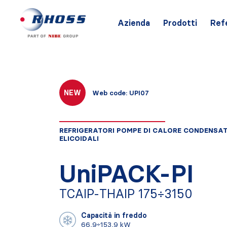
Azienda
Prodotti
Ref
NEW
Web code: UPI07
REFRIGERATORI POMPE DI CALORE CONDENSAT
ELICOIDALI
UniPACK-PI
TCAIP-THAIP 175÷3150
Capacità in freddo
66,9÷153,9 kW