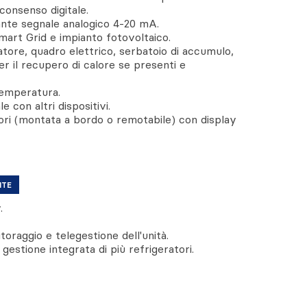
consenso digitale.
ante segnale analogico 4-20 mA.
mart Grid e impianto fotovoltaico.
tore, quadro elettrico, serbatoio di accumulo,
r il recupero di calore se presenti e
temperatura.
e con altri dispositivi.
lori (montata a bordo o remotabile) con display
NTE
.
oraggio e telegestione dell'unità.
gestione integrata di più refrigeratori.