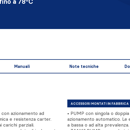
fino a 78°C
Manuali
Note tecniche
Do
ACCESSORI MONTATI IN FABBRICA
e con azionamento ad
• PUMP con singola o doppia 
rmica e resistenza carter.
azionamento automatico. Le e
carichi parziali.
a bassa o ad alta prevalenza.