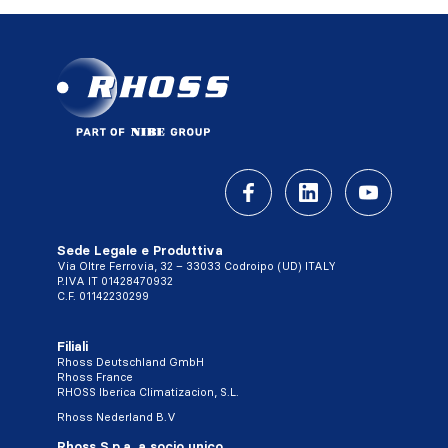
Sede Legale e Produttiva
Via Oltre Ferrovia, 32 – 33033 Codroipo (UD) ITALY
P.IVA IT 01428470932
C.F. 01142230299
Filiali
Rhoss Deutschland GmbH
Rhoss France
RHOSS Iberica Climatizacion, S.L.
Rhoss Nederland B.V
Rhoss S.p.a. a socio unico,