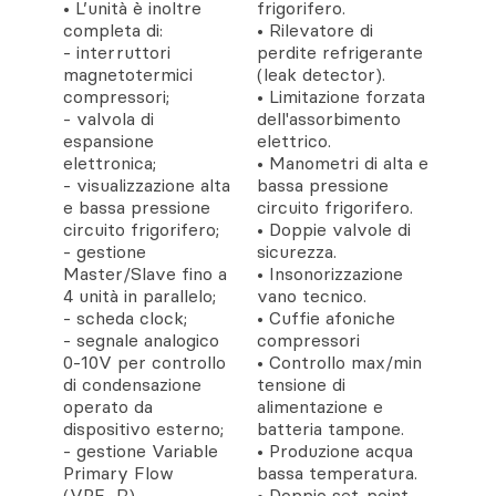
• L’unità è inoltre
frigorifero.
completa di:
• Rilevatore di
- interruttori
perdite refrigerante
magnetotermici
(leak detector).
compressori;
• Limitazione forzata
- valvola di
dell'assorbimento
espansione
elettrico.
elettronica;
• Manometri di alta e
- visualizzazione alta
bassa pressione
e bassa pressione
circuito frigorifero.
circuito frigorifero;
• Doppie valvole di
- gestione
sicurezza.
Master/Slave fino a
• Insonorizzazione
4 unità in parallelo;
vano tecnico.
- scheda clock;
• Cuffie afoniche
- segnale analogico
compressori
0-10V per controllo
• Controllo max/min
di condensazione
tensione di
operato da
alimentazione e
dispositivo esterno;
batteria tampone.
- gestione Variable
• Produzione acqua
Primary Flow
bassa temperatura.
(VPF_R).
• Doppio set-point