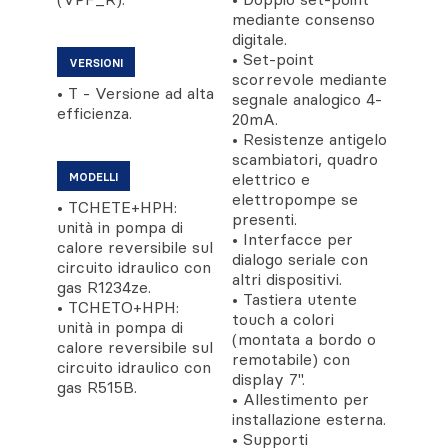
mediante consenso
digitale.
• Set-point
VERSIONI
scorrevole mediante
• T - Versione ad alta
segnale analogico 4-
efficienza.
20mA.
• Resistenze antigelo
scambiatori, quadro
elettrico e
MODELLI
elettropompe se
• TCHETE+HPH:
presenti.
unità in pompa di
• Interfacce per
calore reversibile sul
dialogo seriale con
circuito idraulico con
altri dispositivi.
gas R1234ze.
• Tastiera utente
• TCHETO+HPH:
touch a colori
unità in pompa di
(montata a bordo o
calore reversibile sul
remotabile) con
circuito idraulico con
display 7''.
gas R515B.
• Allestimento per
installazione esterna.
• Supporti