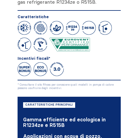
gas refrigerante R1234ze o R515B.
Caratteristiche
Incentivi fiscali*
* Consultare il sito Rhoss per conoscere quali modelli in pompa di calore
possono usufruire degli incentivi.
CARATTERISTICHE PRINCIPALI
Gamma efficiente ed ecologica in
R1234ze e R515B
Applicazioni con acqua di pozzo,