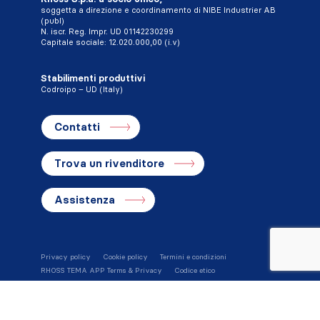
soggetta a direzione e coordinamento di NIBE Industrier AB
(publ)
N. iscr. Reg. Impr. UD 01142230299
Capitale sociale: 12.020.000,00 (i.v)
Stabilimenti produttivi
Codroipo – UD (Italy)
Contatti
Trova un rivenditore
Assistenza
Privacy policy
Cookie policy
Termini e condizioni
RHOSS TEMA APP Terms & Privacy
Codice etico
Whistleblowing
Credits
Cookie Settings