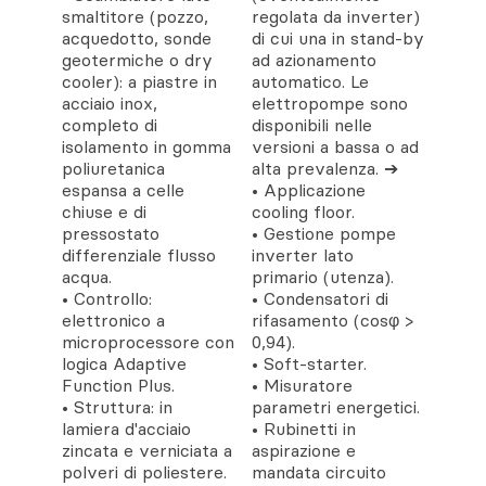
smaltitore (pozzo,
regolata da inverter)
acquedotto, sonde
di cui una in stand-by
geotermiche o dry
ad azionamento
cooler): a piastre in
automatico. Le
acciaio inox,
elettropompe sono
completo di
disponibili nelle
isolamento in gomma
versioni a bassa o ad
poliuretanica
alta prevalenza. ➔
espansa a celle
• Applicazione
chiuse e di
cooling floor.
pressostato
• Gestione pompe
differenziale flusso
inverter lato
acqua.
primario (utenza).
• Controllo:
• Condensatori di
elettronico a
rifasamento (cosφ >
microprocessore con
0,94).
logica Adaptive
• Soft-starter.
Function Plus.
• Misuratore
• Struttura: in
parametri energetici.
lamiera d'acciaio
• Rubinetti in
zincata e verniciata a
aspirazione e
polveri di poliestere.
mandata circuito