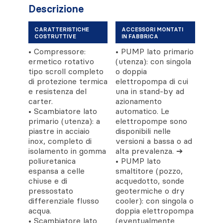
Descrizione
CARATTERISTICHE
ACCESSORI MONTATI
COSTRUTTIVE
IN FABBRICA
• Compressore:
• PUMP lato primario
ermetico rotativo
(utenza): con singola
tipo scroll completo
o doppia
di protezione termica
elettropompa di cui
e resistenza del
una in stand-by ad
carter.
azionamento
• Scambiatore lato
automatico. Le
primario (utenza): a
elettropompe sono
piastre in acciaio
disponibili nelle
inox, completo di
versioni a bassa o ad
isolamento in gomma
alta prevalenza. ➔
poliuretanica
• PUMP lato
espansa a celle
smaltitore (pozzo,
chiuse e di
acquedotto, sonde
pressostato
geotermiche o dry
differenziale flusso
cooler): con singola o
acqua.
doppia elettropompa
• Scambiatore lato
(eventualmente