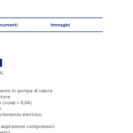
cumenti
Immagini
%.
ento in pompa di calore.
tore.
 (cosφ > 0,94).
.
orbimento elettrico.
e aspirazione compressori.
tici.