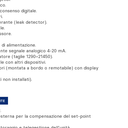
co.
consenso digitale.
i.
erante (leak detector).
le.
ssore.
di alimentazione.
ante segnale analogico 4-20 mA.
tore (taglie 1290÷21450).
e con altri dispositivi.
lori (montata a bordo o remotabile) con display
 non installati).
NTE
.
esterna per la compensazione del set-point
oraggio e telegestione dell’unità.