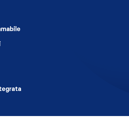
mmabile
i
tegrata