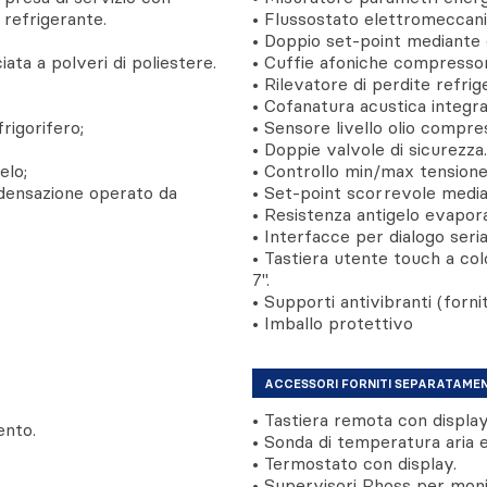
 refrigerante.
• Flussostato elettromeccani
• Doppio set-point mediante 
iata a polveri di poliestere.
• Cuffie afoniche compressor
• Rilevatore di perdite refrig
• Cofanatura acustica integra
rigorifero;
• Sensore livello olio compre
• Doppie valvole di sicurezza.
elo;
• Controllo min/max tensione 
ndensazione operato da
• Set-point scorrevole medi
• Resistenza antigelo evapora
• Interfacce per dialogo serial
• Tastiera utente touch a co
7''.
• Supporti antivibranti (forniti
• Imballo protettivo
ACCESSORI FORNITI SEPARATAME
• Tastiera remota con display
ento.
• Sonda di temperatura aria 
• Termostato con display.
• Supervisori Rhoss per monit