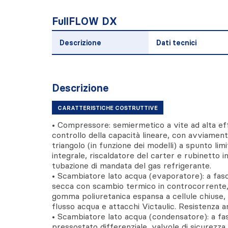
FullFLOW DX
Descrizione
Dati tecnici
Descrizione
CARATTERISTICHE COSTRUTTIVE
• Compressore: semiermetico a vite ad alta ef
controllo della capacità lineare, con avviament
triangolo (in funzione dei modelli) a spunto lim
integrale, riscaldatore del carter e rubinetto i
tubazione di mandata del gas refrigerante.
• Scambiatore lato acqua (evaporatore): a fas
secca con scambio termico in controcorrente,
gomma poliuretanica espansa a cellule chiuse, 
flusso acqua e attacchi Victaulic. Resistenza a
• Scambiatore lato acqua (condensatore): a fa
pressostato differenziale, valvole di sicurezza,