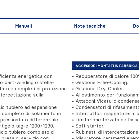
Manuali
Note tecniche
Do
ACCESSORI MONTATI IN FABBRICA
ficienza energetica con
• Recuperatore di calore 100
o part-winding o stella-
• Gestione Free-Cooling.
itato e completi di protezione
• Gestione Dry-Cooler.
ntercettazione sulla
• Allestimento per funzionam
• Attacchi Vicatulic condensa
cio tubiero ad espansione
• Condensatori di rifasamento
 completo di isolamento in
• Interruttori magnetotermici
pressostato differenziale
• Limitazione forzata dell'ass
ntigelo taglie 1200÷1230.
• Soft starter.
scio tubiero completo di
• Rubinetti di intercettazion
 presa di servizio con
• Misuratore parametri energe