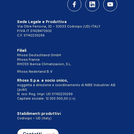
Sede Legale e Produttiva
Via Oltre Ferrovia, 32 – 33033 Codroipo (UD) ITALY
P.IVA IT 01428470932
C.F. 01142230299
Filiali
Rhoss Deutschland GmbH
Rhoss France
RHOSS Iberica Climatizacion, S.L.
Rhoss Nederland B.V
Rhoss S.p.a. a socio unico,
soggetta a direzione e coordinamento di NIBE Industrier AB
(publ)
N. iscr. Reg. Impr. UD 01142230299
Capitale sociale: 12.020.000,00 (i.v)
Stabilimenti produttivi
Codroipo – UD (Italy)
Contatti